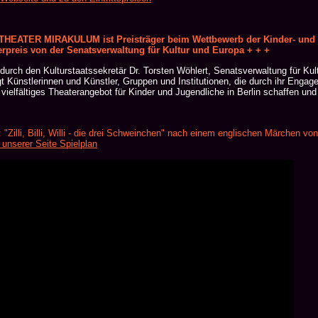
 THEATER MIRAKULUM ist Preisträger beim Wettbewerb der Kinder- und J
erpreis von der Senatsverwaltung für Kultur und Europa + + +
urch den Kulturstaatssekretär Dr. Torsten Wöhlert, Senatsverwaltung für Kul
Künstlerinnen und Künstler, Gruppen und Institutionen, die durch ihr Engag
in vielfältiges Theaterangebot für Kinder und Jugendliche in Berlin schaffen und
 "Zilli, Billi, Willi - die drei Schweinchen" nach einem englischen Märchen v
 unserer Seite Spielplan