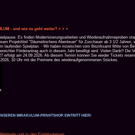
LUM - und wie es geht weiter? + + +
pielpause. Es finden Modernisierungsarbeiten und Wiederaufnahmeproben stat
en Projekttitel "Däumelinchens Abenteuer" für Zuschauer ab 3 1/2 Jahren, vie
 im laufenden Spielplan. - Wir haben inzwischen vom Bezirksamt Mitte von Berl
ereichter Förderantrag auch in diesem Jahr bewilligt wird. Vielen Dank!! Die V
7 erfolgt am 24.09.2026. Ab diesem Termin können Sie wieder Tickets reservie
10.2026, 10 Uhr mit der Premiere des wiederaufgenommenen Stückes.
SEREN MIRAKULUM-PRIVATSHOP. EINTRITT HIER!
 Webseite und zu den Eintrittspreisen